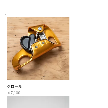
クロール
価格
￥7,100