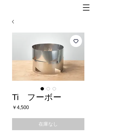
Ti フーボー
価
￥4,500
格
在庫なし