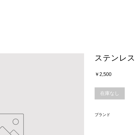
Home
Online Store
Cart
ステンレス
価
￥2,500
格
在庫なし
ブランド
Trangia　トランギア