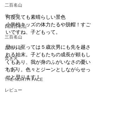
二百名山
サップ
何度見ても素晴らしい景色
小学校キッズの体力たるや脱帽！すご
四国百名山
いですね、子どもって。
三百名山
登りに至っては５歳次男にも先を越さ
お知らせ
れる始末。子どもたちの成長が頼もし
焚き火
くもあり、我が身のふがいなさの憂い
ナイフ
もあり。色々とジーンとしながらせっ
せと登ります！
THE NORTH FACE
レビュー