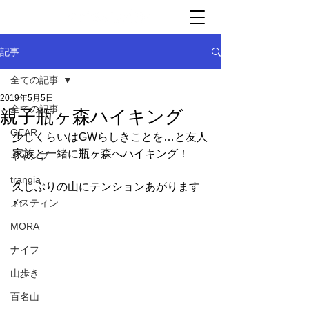
記事
全ての記事
2019年5月5日
全ての記事
親子瓶ヶ森ハイキング
GEAR
少しくらいはGWらしきことを…と友人
家族と一緒に瓶ヶ森へハイキング！
キャンプ
trangia
久しぶりの山にテンションあがります
メスティン
↑↑
MORA
ナイフ
山歩き
百名山