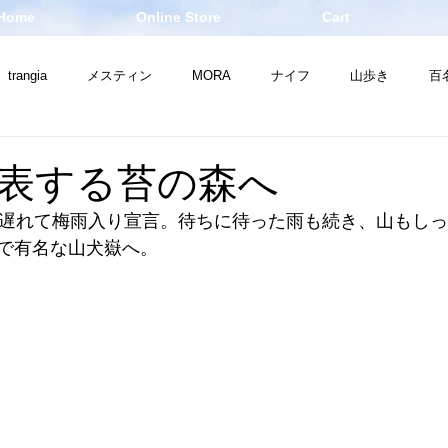
Home
Online Store
Cart
trangia
メスティン
MORA
ナイフ
山歩き
百
山
お知らせ
焚き火
ナイフ
THE NORTH FACE
表する苔の森へ
も遅れて梅雨入り宣言。待ちに待った雨も続き、山もし
で有名な山犬嶽へ。