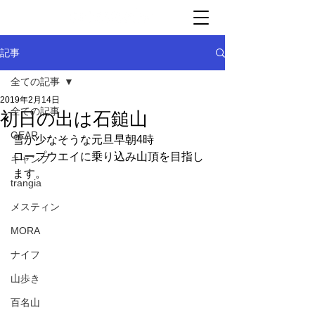
記事
全ての記事
2019年2月14日
全ての記事
初日の出は石鎚山
GEAR
雪が少なそうな元旦早朝4時
ロープウエイに乗り込み山頂を目指し
キャンプ
ます。
trangia
メスティン
MORA
ナイフ
山歩き
百名山