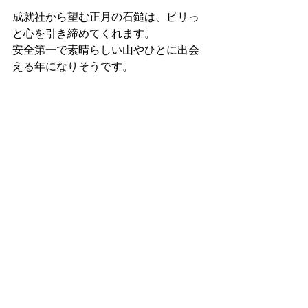
成就社から望む正月の石鎚は、ピリっ
と心を引き締めてくれます。
安全第一で素晴らしい山やひとに出会
える年になりそうです。
石鎚山　1982m
山歩き
百名山
すべて表示
最新記事