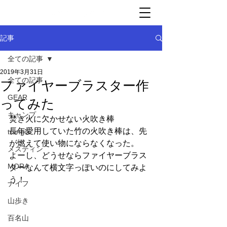
記事
全ての記事
2019年3月31日
全ての記事
ファイヤーブラスター作
GEAR
ってみた
キャンプ
焚き火に欠かせない火吹き棒
長年愛用していた竹の火吹き棒は、先
trangia
が燃えて使い物にならなくなった。
メスティン
よーし、どうせならファイヤーブラス
MORA
ターなんて横文字っぽいのにしてみよ
う！
ナイフ
山歩き
百名山