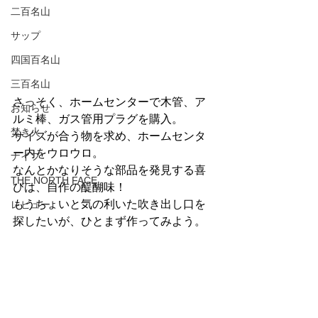
二百名山
サップ
四国百名山
三百名山
さっそく、ホームセンターで木管、ア
お知らせ
ルミ棒、ガス管用プラグを購入。
焚き火
サイズが合う物を求め、ホームセンタ
ー内をウロウロ。
ナイフ
なんとかなりそうな部品を発見する喜
THE NORTH FACE
びは、自作の醍醐味！
もうちょいと気の利いた吹き出し口を
レビュー
探したいが、ひとまず作ってみよう。