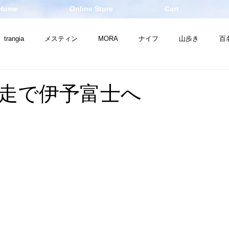
Home
Online Store
Cart
trangia
メスティン
MORA
ナイフ
山歩き
百
山
お知らせ
焚き火
ナイフ
THE NORTH FACE
走で伊予富士へ