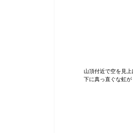
山頂付近で空を見上
下に真っ直ぐな虹が