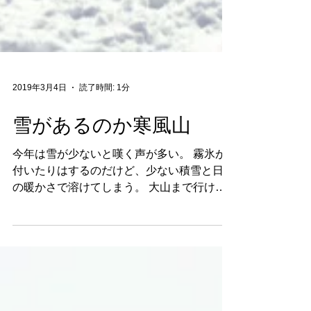
2019年3月4日
読了時間: 1分
雪があるのか寒風山
今年は雪が少ないと嘆く声が多い。 霧氷が
付いたりはするのだけど、少ない積雪と日中
の暖かさで溶けてしまう。 大山まで行けば
雪はある。 しかし、四国の雪が好きなので
す！ いざ！寒風山へ！ 笹丸見え桑瀬峠 むむ
む、、、桑瀬峠でこの積雪。...